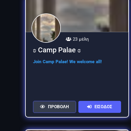
23 μέλη
ʚ Camp Palae ɞ
Join Camp Palae! We welcome all!
ΠΡΟΒΟΛΗ
ΕΙΣΟΔΟΣ