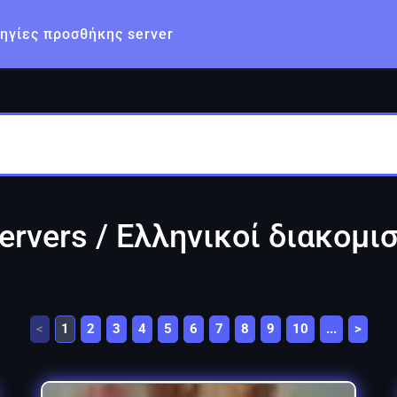
ηγίες προσθήκης server
ervers / Ελληνικοί διακομι
<
1
2
3
4
5
6
7
8
9
10
...
>