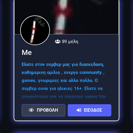
89 μέλη
Me
Ελατε στον σερβερ μας για διασκεδαση,
καθημερινη ομιλια , ενεργο community ,
games, γνωριμιες και αλλα πολλα. Ο
σερβερ ειναι για ηλικιες 16+. Ελατε να
γνωριστουμε και να παιρναμε ωραια την
ωρα μας .
ΠΡΟΒΟΛΗ
ΕΙΣΟΔΟΣ