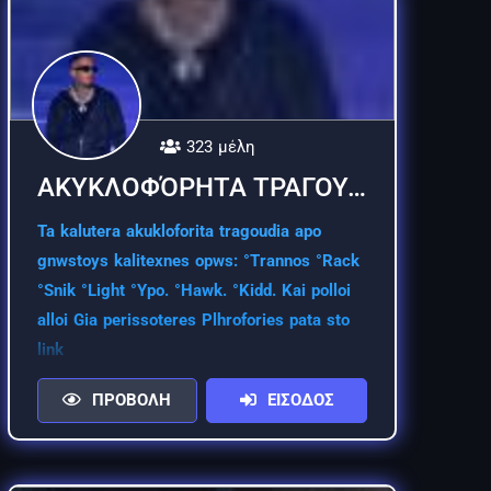
323 μέλη
ΑΚΥΚΛΟΦΌΡΗΤΑ ΤΡΑΓΟΥΔΙΑ
Ta kalutera akukloforita tragoudia apo
gnwstoys kalitexnes opws: °Trannos °Rack
°Snik °Light °Ypo. °Hawk. °Kidd. Kai polloi
alloi Gia perissoteres Plhrofories pata sto
link
ΠΡΟΒΟΛΗ
ΕΙΣΟΔΟΣ