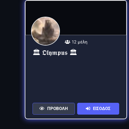
12 μέλη
🏛 𝕺𝖑𝖞𝖒𝖕𝖚𝖘 🏛
ΠΡΟΒΟΛΗ
ΕΙΣΟΔΟΣ