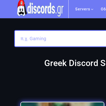
Servers
Οδ
Greek Discord S