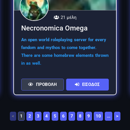
21 μέλη
Necronomica Omega
An open world roleplaying server for every
fandom and mythos to come together.
There are some homebrew elements thrown
in as well.
ΠΡΟΒΟΛΗ
ΕΙΣΟΔΟΣ
<
1
2
3
4
5
6
7
8
9
10
...
>