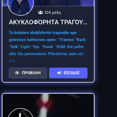
324 μέλη
ΑΚΥΚΛΟΦΌΡΗΤΑ ΤΡΑΓΟΥΔΙΑ
Ta kalutera akukloforita tragoudia apo
gnwstoys kalitexnes opws: °Trannos °Rack
°Snik °Light °Ypo. °Hawk. °Kidd. Kai polloi
alloi Gia perissoteres Plhrofories pata sto
link
ΠΡΟΒΟΛΗ
ΕΙΣΟΔΟΣ