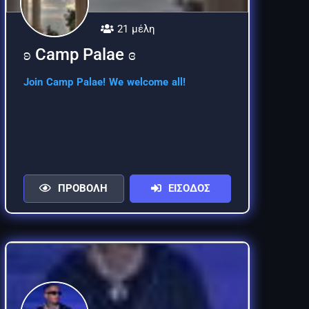
21 μέλη
ʚ Camp Palae ɞ
Join Camp Palae! We welcome all!
ΠΡΟΒΟΛΗ
ΕΙΣΟΔΟΣ