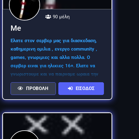
90 μέλη
Me
Ελατε στον σερβερ μας για διασκεδαση,
καθημερινη ομιλια , ενεργο community ,
games, γνωριμιες και αλλα πολλα. Ο
σερβερ ειναι για ηλικιες 16+. Ελατε να
γνωριστουμε και να παιρναμε ωραια την
ωρα μας .
ΠΡΟΒΟΛΗ
ΕΙΣΟΔΟΣ