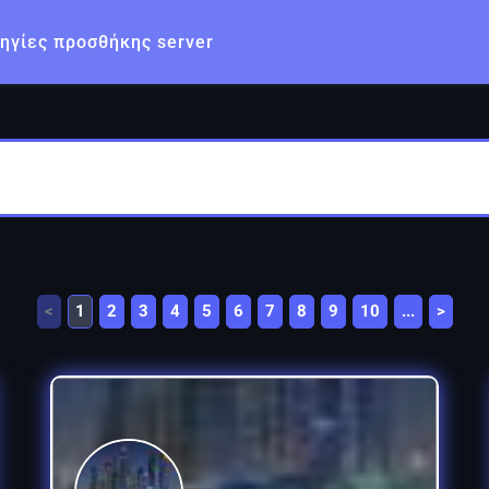
ηγίες προσθήκης server
<
1
2
3
4
5
6
7
8
9
10
...
>