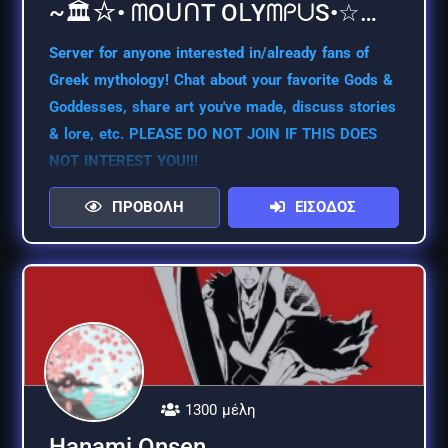
~🏛☆• ᗰOᑌᑎT OᒪYᗰᑭᑌS•☆🏛~
Server for anyone interested in/already fans of
Greek mythology! Chat about your favorite Gods &
Goddesses, share art you've made, discuss stories
& lore, etc. PLEASE DO NOT JOIN IF THIS DOES
NOT INTEREST YOU!!!
ΠΡΟΒΟΛΗ
ΕΙΣΟΔΟΣ
1300 μέλη
Hanami Onsen