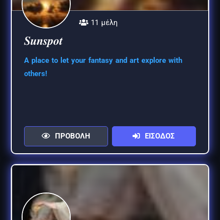
11 μέλη
𝑺𝒖𝒏𝒔𝒑𝒐𝒕
A place to let your fantasy and art explore with
others!
ΠΡΟΒΟΛΗ
ΕΙΣΟΔΟΣ