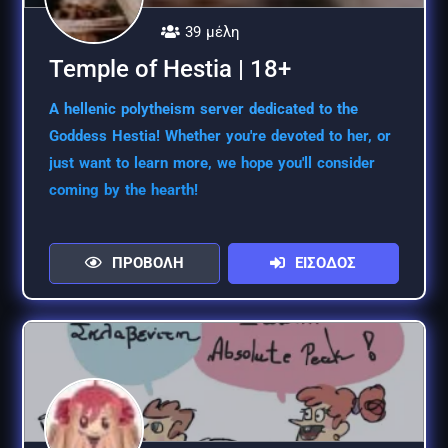
39 μέλη
Temple of Hestia | 18+
A hellenic polytheism server dedicated to the
Goddess Hestia! Whether you're devoted to her, or
just want to learn more, we hope you'll consider
coming by the hearth!
ΠΡΟΒΟΛΗ
ΕΙΣΟΔΟΣ