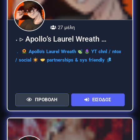
27 μέλη
˖ ▹ Apollo’s Laurel Wreath …
﹒
Apollo’s Laurel Wreath
YT chnl / ntox
/ social
partnerships & sys friendly
ΠΡΟΒΟΛΗ
ΕΙΣΟΔΟΣ