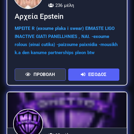
236 μέλη
Αρχεία Epstein
MPEITE R (exoume plaka i swear) EIMASTE LIGO
INACTIVE GIATI PANELLHNIES , NAI. -exoume
rolous (einai cutika) -paizoume paixnidia -mousikh
k.a den kanume partnerships pleon btw
ΠΡΟΒΟΛΗ
ΕΙΣΟΔΟΣ