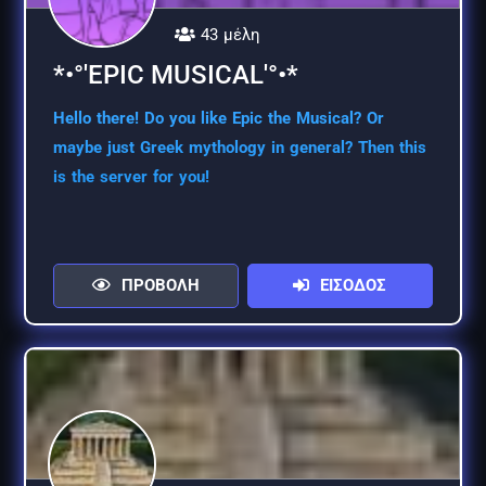
43 μέλη
*•°'EPIC MUSICAL'°•*
Hello there! Do you like Epic the Musical? Or
maybe just Greek mythology in general? Then this
is the server for you!
ΠΡΟΒΟΛΗ
ΕΙΣΟΔΟΣ