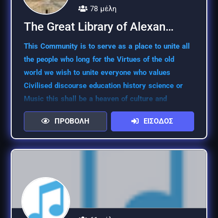
78 μέλη
The Great Library of Alexan…
This Community is to serve as a place to unite all
the people who long for the Virtues of the old
world we wish to unite everyone who values
Civilised discourse education history science or
Music this shall be a heaven of culture and
learning
ΠΡΟΒΟΛΗ
ΕΙΣΟΔΟΣ