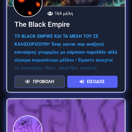
164 μέλη
The Black Empire
ΤΟ BLACK EMPIRE ΚΑΙ ΤΑ ΜΕΛΗ ΤΟΥ ΣΕ
ΚΑΛΩΣΟΡΙΖΟΥΝ!• Ένας server που αναζητεί
καινούριες γνωριμίες με κάμποσο παρελθόν αλλά
σίγουρα περισσότερο μέλλον.• Είμαστε ανοιχτοί
σε καινούριες ιδέες, παιχνίδια, μουσική,
φαντασία και άπλετη συζήτηση με καλή παρέα•
ΠΡΟΒΟΛΗ
ΕΙΣΟΔΟΣ