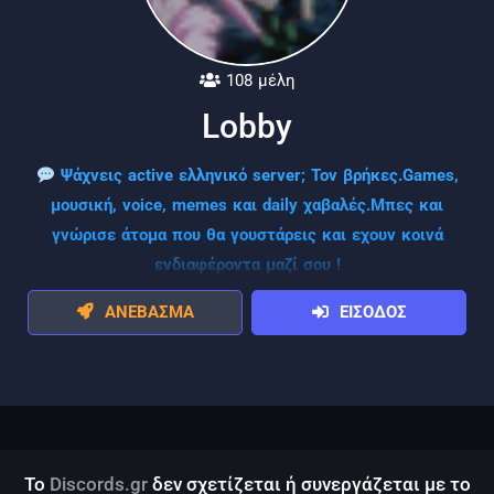
108 μέλη
Lobby
Ψάχνεις active ελληνικό server; Τον βρήκες.Games,
μουσική, voice, memes και daily χαβαλές.Μπες και
γνώρισε άτομα που θα γουστάρεις και εχουν κοινά
ενδιαφέροντα μαζί σου !
ΑΝΕΒΑΣΜΑ
ΕΙΣΟΔΟΣ
Το
Discords.gr
δεν σχετίζεται ή συνεργάζεται με το