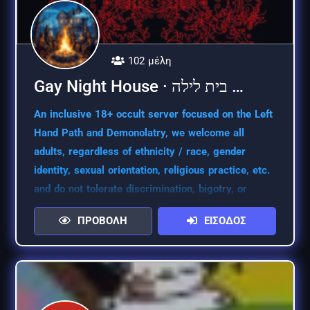
102 μέλη
Gay Night House · בית לילה …
An inclusive 18+ occult server focused on the Left
Hand Path and Demonolatry, we welcome all
adults, regardless of ethnicity / race, gender
identity, sexual orientation, religious practice, etc.
and do not tolerate discrimination, bigotry, or
harassment.
ΠΡΟΒΟΛΗ
ΕΙΣΟΔΟΣ