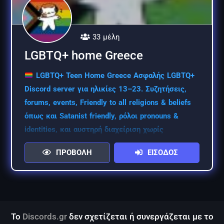
33 μέλη
LGBTQ+ home Greece
LGBTQ+ Teen Home Greece Ασφαλής LGBTQ+
Discord server για ηλικίες 13–23. Συζητήσεις,
forums, events, Friendly to all religions & beliefs
όπως και Satanist friendly, ρόλοι pronouns &
identities, και αυστηρή διαχείριση χωρίς
παρενόχληση.
ΠΡΟΒΟΛΗ
ΕΙΣΟΔΟΣ
Το
Discords.gr
δεν σχετίζεται ή συνεργάζεται με το