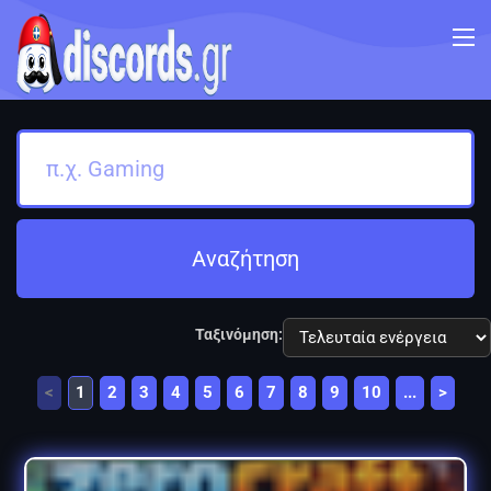
Αναζήτηση
Ταξινόμηση:
<
1
2
3
4
5
6
7
8
9
10
...
>