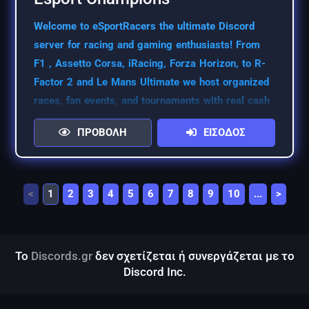
Welcome to eSportRacers the ultimate Discord
server for racing and gaming enthusiasts! From
F1 , Assetto Corsa, iRacing, Forza Horizon, to R-
Factor 2 and Le Mans Ultimate we host organized
races, fan events, and tournaments with real cash
prizes
ΠΡΟΒΟΛΗ
ΕΙΣΟΔΟΣ
<
1
2
3
4
5
6
7
8
9
10
...
>
Το
Discords.gr
δεν σχετίζεται ή συνεργάζεται με το
Discord Inc.