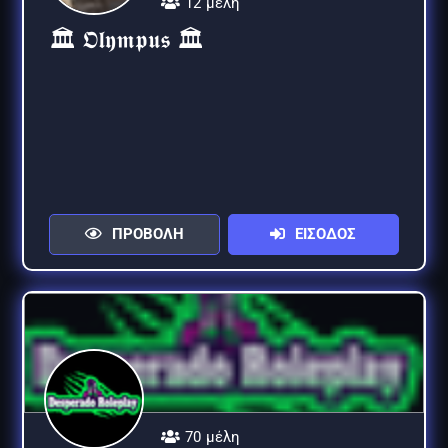
12 μέλη
🏛 𝕺𝖑𝖞𝖒𝖕𝖚𝖘 🏛
ΠΡΟΒΟΛΗ
ΕΙΣΟΔΟΣ
70 μέλη