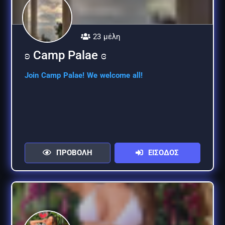
23 μέλη
ʚ Camp Palae ɞ
Join Camp Palae! We welcome all!
ΠΡΟΒΟΛΗ
ΕΙΣΟΔΟΣ