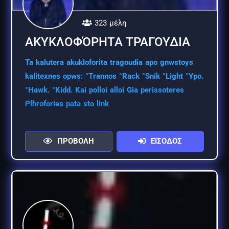
323 μέλη
ΑΚΥΚΛΟΦΌΡΗΤΑ ΤΡΑΓΟΥΔΙΑ
Ta kalutera akukloforita tragoudia apo gnwstoys
kalitexnes opws: °Trannos °Rack °Snik °Light °Ypo.
°Hawk. °Kidd. Kai polloi alloi Gia perissoteres
Plhrofories pata sto link
ΠΡΟΒΟΛΗ
ΕΙΣΟΔΟΣ