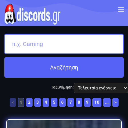
Αναζήτηση
Ταξινόμηση:
<
1
2
3
4
5
6
7
8
9
10
...
>