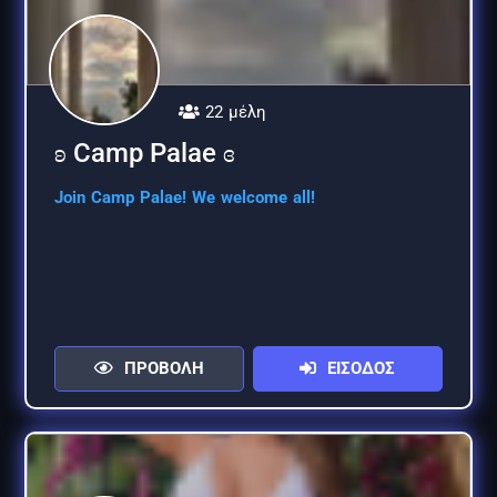
22 μέλη
ʚ Camp Palae ɞ
Join Camp Palae! We welcome all!
ΠΡΟΒΟΛΗ
ΕΙΣΟΔΟΣ