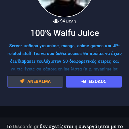
94 μέλη
100% Waifu Juice
Server καθαρά για anime, manga, anime games και JP-
related stuff. Για να σου δοθεί access θα πρέπει να έχεις
δει/διαβάσει τουλάχιστον 50 διαφορετικές σειρές και
να τις έχεις σε κάποια online λίστα (π.χ. myanimelist,
anilist).
ΑΝΕΒΑΣΜΑ
ΕΙΣΟΔΟΣ
Το
Discords.gr
δεν σχετίζεται ή συνεργάζεται με το