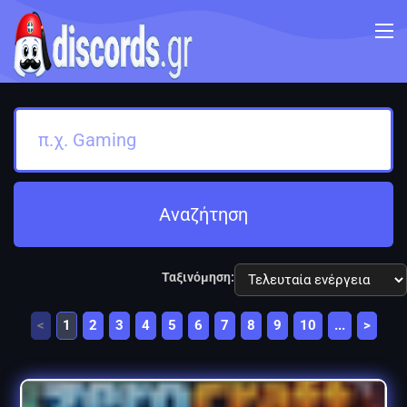
Αναζήτηση
Ταξινόμηση:
<
1
2
3
4
5
6
7
8
9
10
...
>