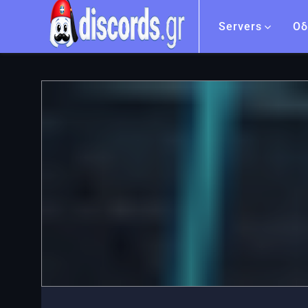
Servers
Οδ